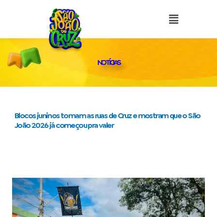
o
Ir
conteúdo
para
o
conteúdo
NOTÍCIAS
Blocos juninos tomam as ruas de Cruz e mostram que o São
João 2026 já começou pra valer