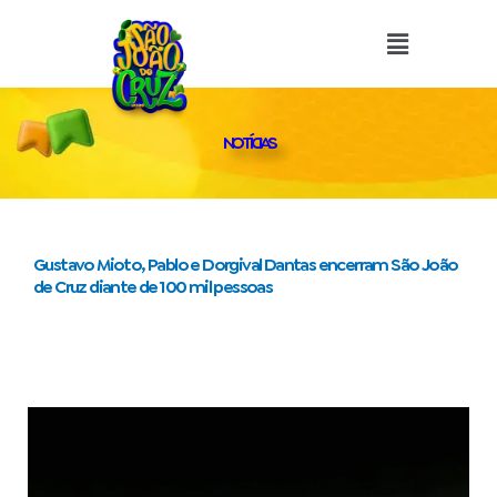
o
Ir
conteúdo
para
o
conteúdo
NOTÍCIAS
Gustavo Mioto, Pablo e Dorgival Dantas encerram São João
de Cruz diante de 100 mil pessoas