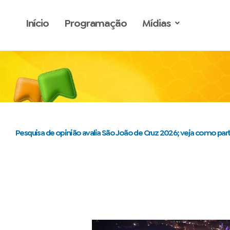
o
Ir
conteúdo
para
Início
Programação
Mídias
o
conteúdo
Pesquisa de opinião avalia São João de Cruz 2026; veja como part