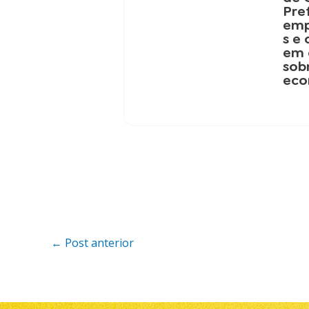
Pre
emp
s e
em 
sob
eco
←
Post anterior