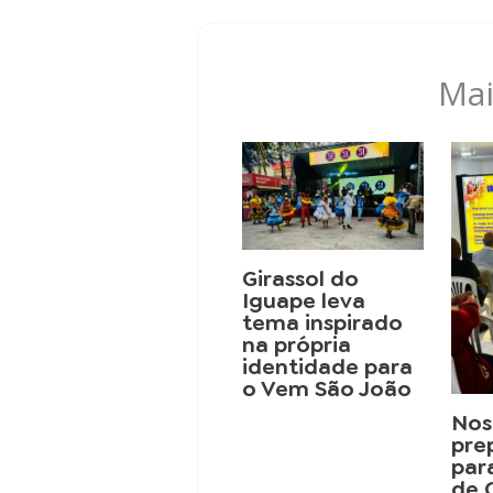
Mai
Girassol do
Iguape leva
tema inspirado
na própria
identidade para
o Vem São João
Nos
pre
par
de 