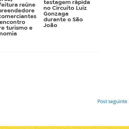
testagem rápida
feitura reúne
no Circuito Luiz
reendedore
Gonzaga
 comerciantes
durante o São
encontro
João
re turismo e
nomia
Post seguinte