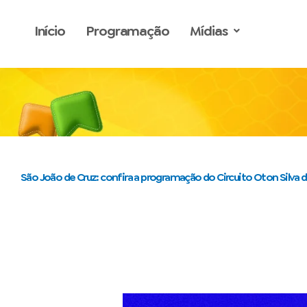
o
Ir
conteúdo
para
Início
Programação
Mídias
o
conteúdo
São João de Cruz: confira a programação do Circuito Oton Silva d