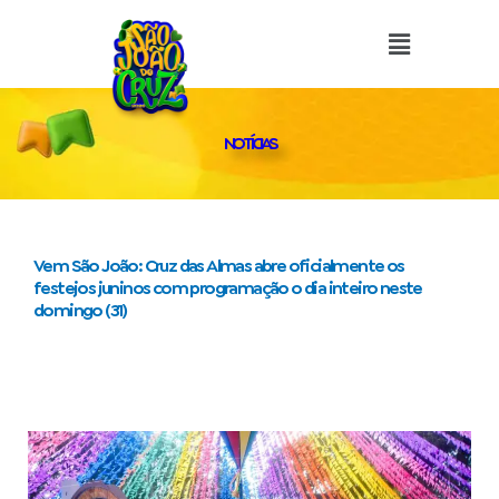
o
Ir
conteúdo
para
o
conteúdo
NOTÍCIAS
Vem São João: Cruz das Almas abre oficialmente os
festejos juninos com programação o dia inteiro neste
domingo (31)