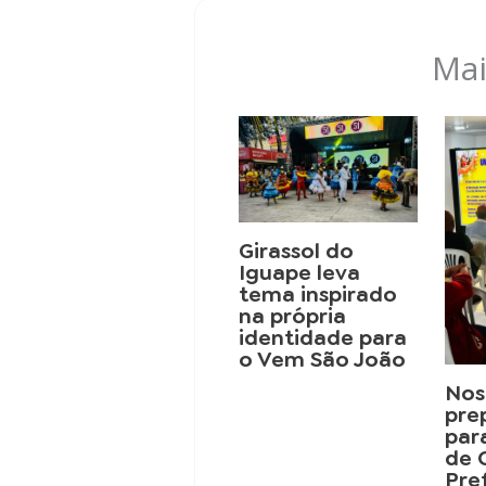
Mai
Girassol do
Iguape leva
tema inspirado
na própria
identidade para
o Vem São João
Nos
pre
par
de 
Pre