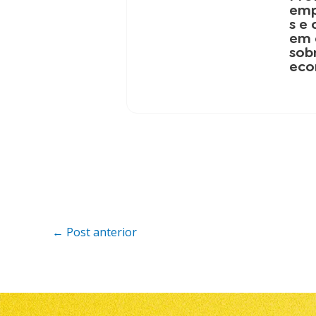
emp
s e
em 
sob
eco
←
Post anterior