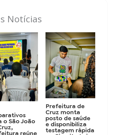
s Notícias
Prefeitura de
Cruz monta
parativos
posto de saúde
a o São João
e disponibiliza
Cruz,
testagem rápida
feitura reúne