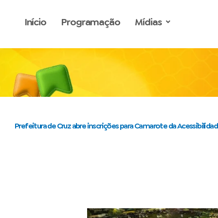
o
Ir
conteúdo
para
Início
Programação
Mídias
o
conteúdo
Prefeitura de Cruz abre inscrições para Camarote da Acessibilid