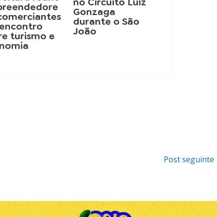
no Circuito Luiz
reendedore
Gonzaga
 comerciantes
durante o São
encontro
João
re turismo e
nomia
Post seguinte